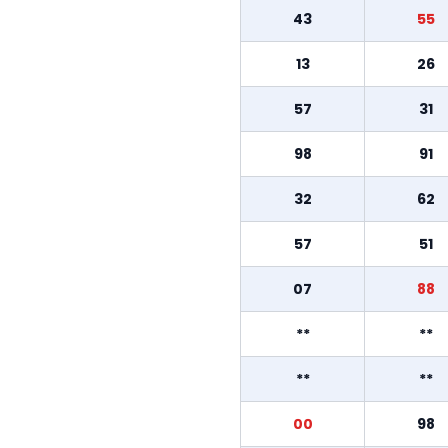
43
55
13
26
57
31
98
91
32
62
57
51
07
88
**
**
**
**
00
98