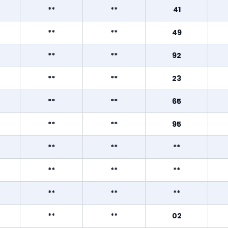
**
**
41
**
**
49
**
**
92
**
**
23
**
**
65
**
**
95
**
**
**
**
**
**
**
**
**
**
**
02